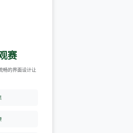
上观赛
 流畅的界面设计让
贯
便