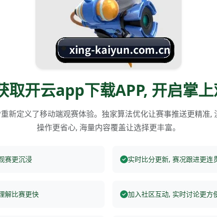
获取开云app下载APP, 开启掌
PP重新定义了移动端观赛体验。独家算法优化让赛事推送更精准,
操作更省心, 海量内容覆盖让选择更丰富。
 观赛更沉浸
实时比分更新, 赛况跟进更连
 理解比赛更快
加入社区互动, 实时讨论更方