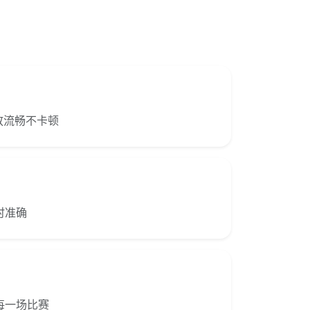
播放流畅不卡顿
时准确
每一场比赛