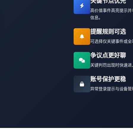
关键节点优先
高价值事件高亮提示并与
信息。
提醒规则可选
可选择仅关键事件或全事
争议点更好聊
关键判罚出现时快速进入
账号保护更稳
异常登录提示与设备管理