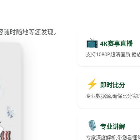
容随时随地等您发现。
📺
4K赛事直播
支持1080P超清画质,
⚡
即时比分
专业数据源,确保比分实
🎙️
专业讲解
专家深度解析,带您看懂