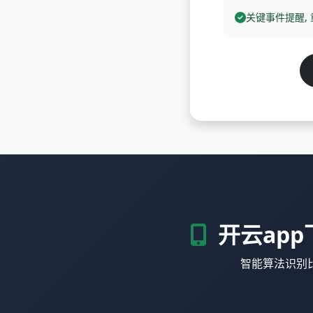
关键事件提醒,
开云app
智能算法识别