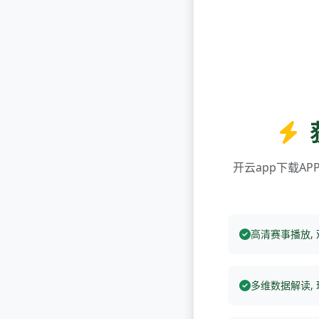
开云app下载A
高清赛事播放,
多维数据解读,