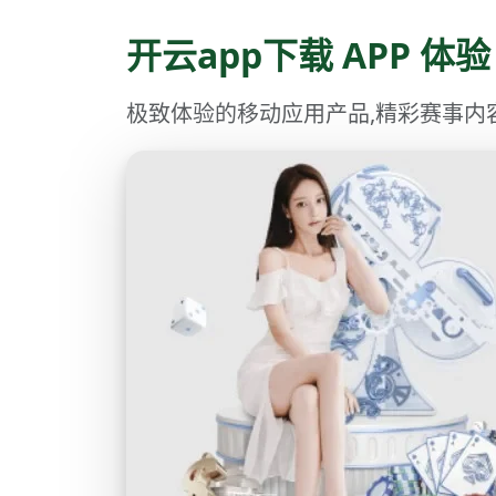
开云app下载 APP 体验
极致体验的移动应用产品,精彩赛事内