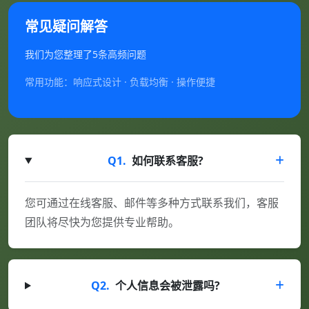
常见疑问解答
我们为您整理了5条高频问题
常用功能：响应式设计 · 负载均衡 · 操作便捷
Q1.
如何联系客服?
您可通过在线客服、邮件等多种方式联系我们，客服
团队将尽快为您提供专业帮助。
Q2.
个人信息会被泄露吗?