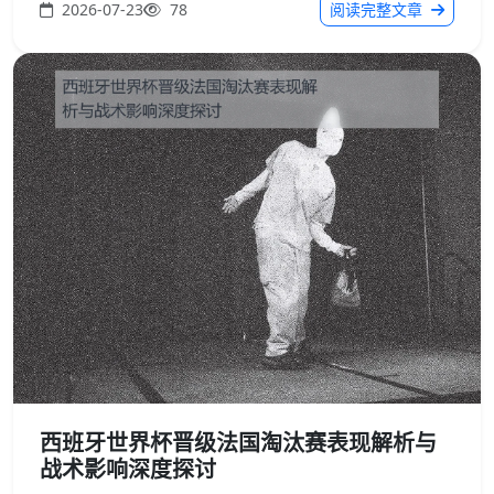
2026-07-23
78
阅读完整文章
西班牙世界杯晋级法国淘汰赛表现解析与
战术影响深度探讨