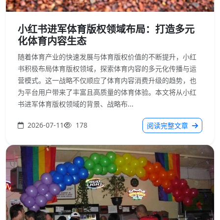
小红书进军体育版权领域布局：打造多元
化体育内容生态
随着体育产业的快速发展与体育版权价值的不断提升，小红
书积极布局体育版权领域，探索体育内容的多元化传播与运
营模式。这一战略不仅顺应了体育内容消费升级的趋势，也
为平台用户带来了丰富且高质量的体育体验。本文将从小红
书进军体育版权领域的背景、战略布...
2026-07-11
178
阅读完整文章