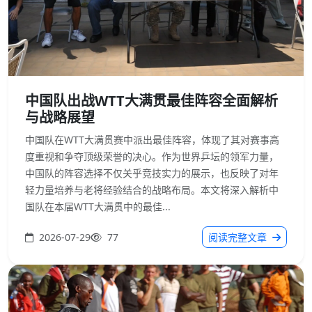
中国队出战WTT大满贯最佳阵容全面解析
与战略展望
中国队在WTT大满贯赛中派出最佳阵容，体现了其对赛事高
度重视和争夺顶级荣誉的决心。作为世界乒坛的领军力量，
中国队的阵容选择不仅关乎竞技实力的展示，也反映了对年
轻力量培养与老将经验结合的战略布局。本文将深入解析中
国队在本届WTT大满贯中的最佳...
2026-07-29
77
阅读完整文章