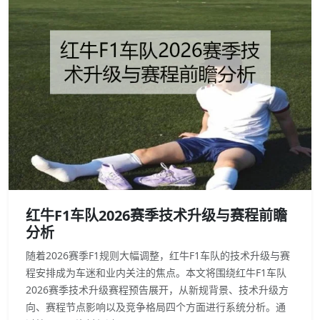
红牛F1车队2026赛季技术升级与赛程前瞻
分析
随着2026赛季F1规则大幅调整，红牛F1车队的技术升级与赛
程安排成为车迷和业内关注的焦点。本文将围绕红牛F1车队
2026赛季技术升级赛程预告展开，从新规背景、技术升级方
向、赛程节点影响以及竞争格局四个方面进行系统分析。通