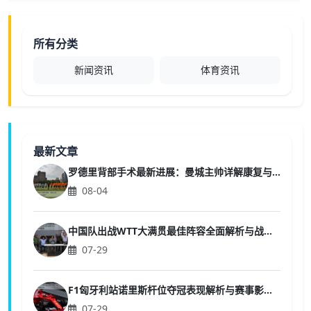
所有分类
新闻资讯
体育资讯
最新文章
罗德里背部手术最新进展：曼城主帅详解康复与未来展望
08-04
中国队出战WTT大满贯最佳阵容全面解析与战略展望
07-29
F1匈牙利站诺里斯杆位夺冠表现解析与赛事影响评估
07-29