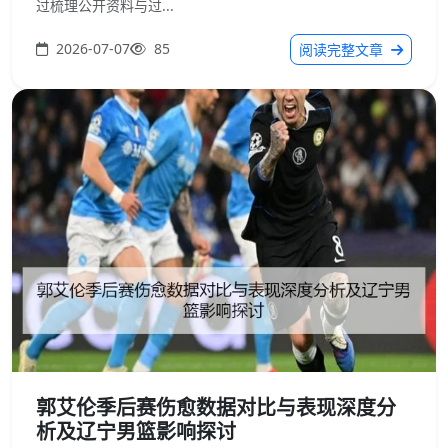
过梳理公开资料与过...
2026-07-07
85
阅读完整文章
郭艾伦季后赛伤愈数据对比与表现深度分
析及辽宁男篮影响探讨