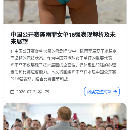
中国公开赛陈雨菲女单16强表现解析及未
来展望
在中国公开赛女单16强的激烈争夺中，陈雨菲展现了她稳定
而坚韧的竞技状态。作为中国羽毛球女子单打的重要代表，
陈雨菲不仅展现了技术层面的全面性，还体现出较强的心理
素质和比赛应变能力。本文将围绕陈雨菲在本届中国公开赛
的16强表现，结合比赛细节和战...
2026-07-24
79
阅读完整文章