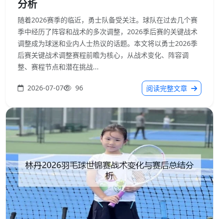
分析
随着2026赛季的临近，勇士队备受关注。球队在过去几个赛
季中经历了阵容和战术的多次调整，2026季后赛的关键战术
调整成为球迷和业内人士热议的话题。本文将以勇士2026季
后赛关键战术调整赛程前瞻为核心，从战术变化、阵容调
整、赛程节点和潜在挑战...
2026-07-07
96
阅读完整文章