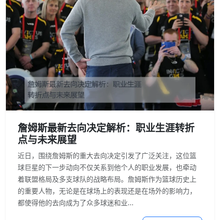
詹姆斯最新去向决定解析：职业生涯转折
点与未来展望
近日，围绕詹姆斯的重大去向决定引发了广泛关注，这位篮
球巨星的下一步动向不仅关系到他个人的职业发展，也牵动
着联盟格局及多支球队的战略布局。詹姆斯作为篮球历史上
的重要人物，无论是在球场上的表现还是在场外的影响力，
都使得他的去向成为了众多球迷和业...